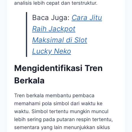
analisis lebih cepat dan terstruktur.
Baca Juga:
Cara Jitu
Raih Jackpot
Maksimal di Slot
Lucky Neko
Mengidentifikasi Tren
Berkala
Tren berkala membantu pembaca
memahami pola simbol dari waktu ke
waktu. Simbol tertentu mungkin muncul
lebih sering pada putaran respin tertentu,
sementara yang lain menunjukkan siklus