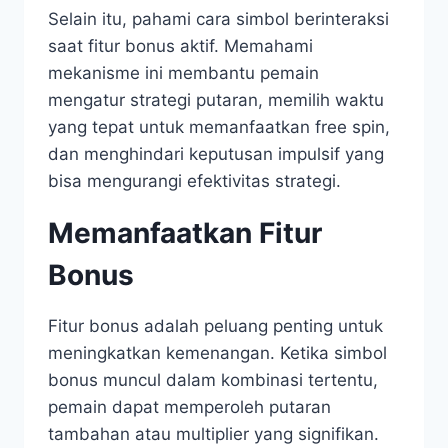
Selain itu, pahami cara simbol berinteraksi
saat fitur bonus aktif. Memahami
mekanisme ini membantu pemain
mengatur strategi putaran, memilih waktu
yang tepat untuk memanfaatkan free spin,
dan menghindari keputusan impulsif yang
bisa mengurangi efektivitas strategi.
Memanfaatkan Fitur
Bonus
Fitur bonus adalah peluang penting untuk
meningkatkan kemenangan. Ketika simbol
bonus muncul dalam kombinasi tertentu,
pemain dapat memperoleh putaran
tambahan atau multiplier yang signifikan.