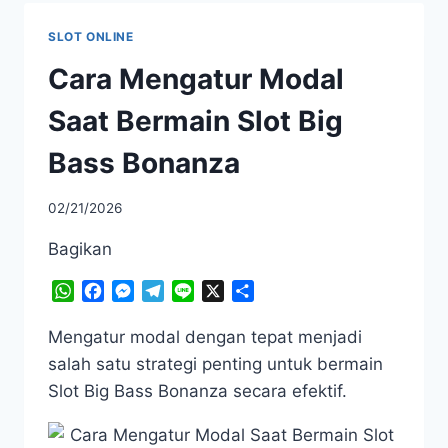
SLOT ONLINE
Cara Mengatur Modal
Saat Bermain Slot Big
Bass Bonanza
02/21/2026
Bagikan
WhatsApp
Facebook
Messenger
Telegram
Line
X
Share
Mengatur modal dengan tepat menjadi
salah satu strategi penting untuk bermain
Slot Big Bass Bonanza secara efektif.