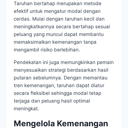
Taruhan bertahap merupakan metode
efektif untuk mengatur modal dengan
cerdas. Mulai dengan taruhan kecil dan
meningkatkannya secara bertahap sesuai
peluang yang muncul dapat membantu
memaksimalkan kemenangan tanpa
mengambil risiko berlebihan.
Pendekatan ini juga memungkinkan pemain
menyesuaikan strategi berdasarkan hasil
putaran sebelumnya. Dengan memantau
tren kemenangan, taruhan dapat diatur
secara fleksibel sehingga modal tetap
terjaga dan peluang hasil optimal
meningkat.
Mengelola Kemenangan