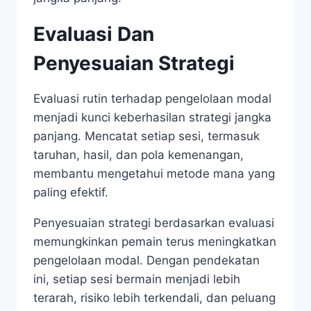
Evaluasi Dan
Penyesuaian Strategi
Evaluasi rutin terhadap pengelolaan modal
menjadi kunci keberhasilan strategi jangka
panjang. Mencatat setiap sesi, termasuk
taruhan, hasil, dan pola kemenangan,
membantu mengetahui metode mana yang
paling efektif.
Penyesuaian strategi berdasarkan evaluasi
memungkinkan pemain terus meningkatkan
pengelolaan modal. Dengan pendekatan
ini, setiap sesi bermain menjadi lebih
terarah, risiko lebih terkendali, dan peluang