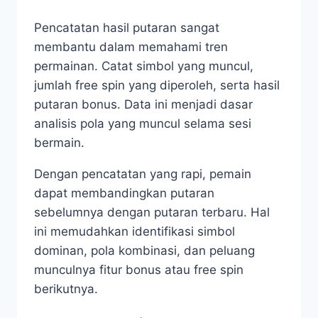
Pencatatan hasil putaran sangat
membantu dalam memahami tren
permainan. Catat simbol yang muncul,
jumlah free spin yang diperoleh, serta hasil
putaran bonus. Data ini menjadi dasar
analisis pola yang muncul selama sesi
bermain.
Dengan pencatatan yang rapi, pemain
dapat membandingkan putaran
sebelumnya dengan putaran terbaru. Hal
ini memudahkan identifikasi simbol
dominan, pola kombinasi, dan peluang
munculnya fitur bonus atau free spin
berikutnya.