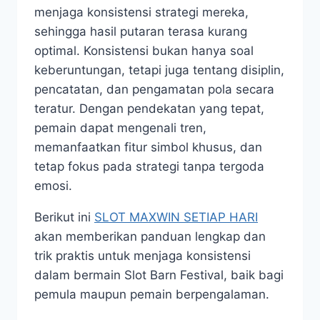
menjaga konsistensi strategi mereka,
sehingga hasil putaran terasa kurang
optimal. Konsistensi bukan hanya soal
keberuntungan, tetapi juga tentang disiplin,
pencatatan, dan pengamatan pola secara
teratur. Dengan pendekatan yang tepat,
pemain dapat mengenali tren,
memanfaatkan fitur simbol khusus, dan
tetap fokus pada strategi tanpa tergoda
emosi.
Berikut ini
SLOT MAXWIN SETIAP HARI
akan memberikan panduan lengkap dan
trik praktis untuk menjaga konsistensi
dalam bermain Slot Barn Festival, baik bagi
pemula maupun pemain berpengalaman.