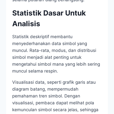
Statistik Dasar Untuk
Analisis
Statistik deskriptif membantu
menyederhanakan data simbol yang
muncul. Rata-rata, modus, dan distribusi
simbol menjadi alat penting untuk
mengetahui simbol mana yang lebih sering
muncul selama respin.
Visualisasi data, seperti grafik garis atau
diagram batang, mempermudah
pemahaman tren simbol. Dengan
visualisasi, pembaca dapat melihat pola
kemunculan simbol secara jelas, sehingga