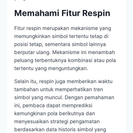
Memahami Fitur Respin
Fitur respin merupakan mekanisme yang
memungkinkan simbol tertentu tetap di
posisi tetap, sementara simbol lainnya
berputar ulang. Mekanisme ini menambah
peluang terbentuknya kombinasi atau pola
tertentu yang menguntungkan.
Selain itu, respin juga memberikan waktu
tambahan untuk memperhatikan tren
simbol yang muncul. Dengan pemahaman
ini, pembaca dapat memprediksi
kemungkinan pola berikutnya dan
menyesuaikan strategi pengamatan
berdasarkan data historis simbol yang