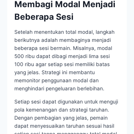
Membagi Modal Menjadi
Beberapa Sesi
Setelah menentukan total modal, langkah
berikutnya adalah membaginya menjadi
beberapa sesi bermain. Misalnya, modal
500 ribu dapat dibagi menjadi lima sesi
100 ribu agar setiap sesi memiliki batas
yang jelas. Strategi ini membantu
memonitor penggunaan modal dan
menghindari pengeluaran berlebihan.
Setiap sesi dapat digunakan untuk menguji
pola kemenangan dan strategi taruhan.
Dengan pembagian yang jelas, pemain
dapat menyesuaikan taruhan sesuai hasil
setiap sesi tanpa mengganggu total modal