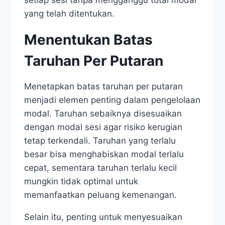
yang telah ditentukan.
Menentukan Batas
Taruhan Per Putaran
Menetapkan batas taruhan per putaran
menjadi elemen penting dalam pengelolaan
modal. Taruhan sebaiknya disesuaikan
dengan modal sesi agar risiko kerugian
tetap terkendali. Taruhan yang terlalu
besar bisa menghabiskan modal terlalu
cepat, sementara taruhan terlalu kecil
mungkin tidak optimal untuk
memanfaatkan peluang kemenangan.
Selain itu, penting untuk menyesuaikan