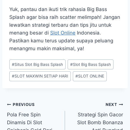
Yuk, pantau dan ikuti trik rahasia Big Bass
Splash agar bisa raih scatter melimpah! Jangan
lewatkan strategi terbaru dan tips jitu untuk
menang besar di
Slot Online
Indonesia.
Pastikan kamu terus update supaya peluang
menangmu makin maksimal, ya!
Post
#
Situs Slot Big Bass Splash
#
Slot Big Bass Splash
Tags:
#
SLOT MAXWIN SETIAP HARI
#
SLOT ONLINE
Post
PREVIOUS
NEXT
Pola Free Spin
Strategi Spin Gacor
navigation
Dinamis Di Slot
Slot Bomb Bonanza