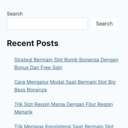
Search
Search
Recent Posts
Strategi Bermain Slot Bomb Bonanza Dengan
Bonus Dan Free Spin
Cara Mengatur Modal Saat Bermain Slot Big
Bass Bonanza
Trik Slot Respin Mania Dengan Fitur Respin
Menarik
Trik Menjaga Konsistensi Saat Bermain Slot